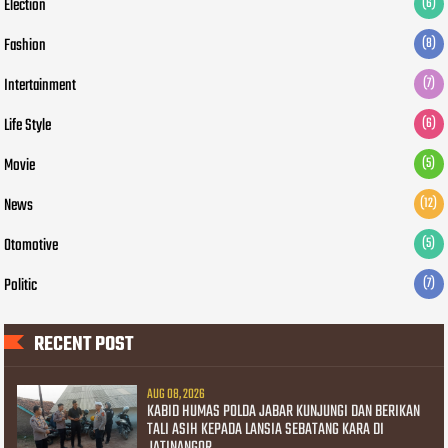
Election
(6)
Fashion
(8)
Intertainment
(7)
Life Style
(6)
Movie
(5)
News
(12)
Otomotive
(5)
Politic
(7)
RECENT POST
AUG 08, 2026
KABID HUMAS POLDA JABAR KUNJUNGI DAN BERIKAN
TALI ASIH KEPADA LANSIA SEBATANG KARA DI
JATINANGOR