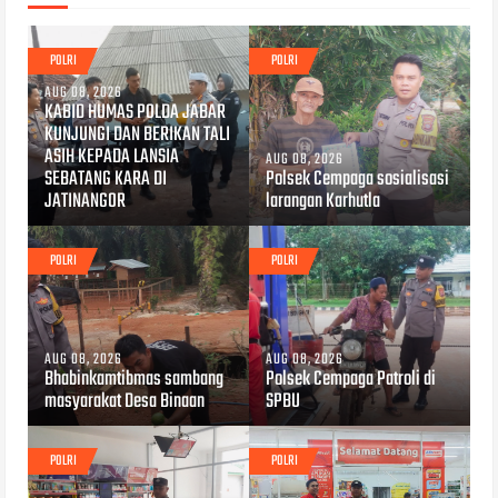
POLRI
POLRI
AUG 08, 2026
KABID HUMAS POLDA JABAR
KUNJUNGI DAN BERIKAN TALI
ASIH KEPADA LANSIA
AUG 08, 2026
SEBATANG KARA DI
Polsek Cempaga sosialisasi
JATINANGOR
larangan Karhutla
POLRI
POLRI
AUG 08, 2026
AUG 08, 2026
Bhabinkamtibmas sambang
Polsek Cempaga Patroli di
masyarakat Desa Binaan
SPBU
POLRI
POLRI