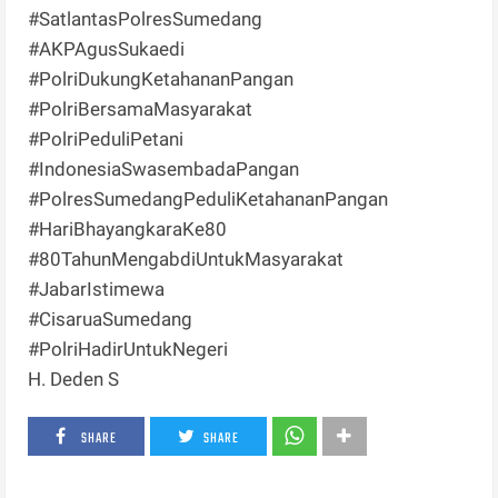
#SatlantasPolresSumedang
#AKPAgusSukaedi
#PolriDukungKetahananPangan
#PolriBersamaMasyarakat
#PolriPeduliPetani
#IndonesiaSwasembadaPangan
#PolresSumedangPeduliKetahananPangan
#HariBhayangkaraKe80
#80TahunMengabdiUntukMasyarakat
#JabarIstimewa
#CisaruaSumedang
#PolriHadirUntukNegeri
H. Deden S
SHARE
SHARE