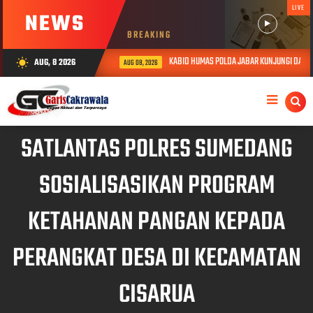
LIVE
NEWS
BREAKING
KABID HUMAS POLDA JABAR KUNJUNGI DAN BERI
AUG, 8 2026
wb_sunny
AUG 08, 2026
SATLANTAS POLRES SUMEDANG
SOSIALISASIKAN PROGRAM
KETAHANAN PANGAN KEPADA
PERANGKAT DESA DI KECAMATAN
CISARUA