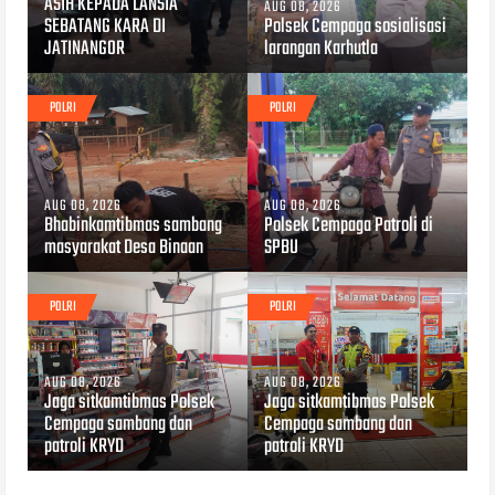
ASIH KEPADA LANSIA
AUG 08, 2026
SEBATANG KARA DI
Polsek Cempaga sosialisasi
JATINANGOR
larangan Karhutla
POLRI
POLRI
AUG 08, 2026
AUG 08, 2026
Bhabinkamtibmas sambang
Polsek Cempaga Patroli di
masyarakat Desa Binaan
SPBU
POLRI
POLRI
AUG 08, 2026
AUG 08, 2026
Jaga sitkamtibmas Polsek
Jaga sitkamtibmas Polsek
Cempaga sambang dan
Cempaga sambang dan
patroli KRYD
patroli KRYD