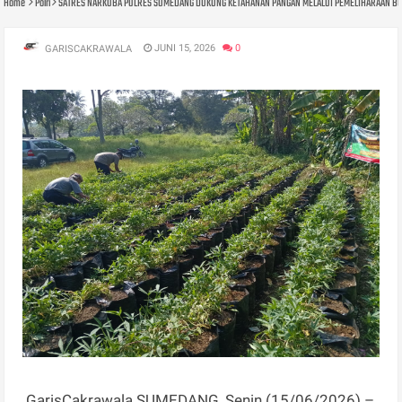
Home
Polri
SATRES NARKOBA POLRES SUMEDANG DUKUNG KETAHANAN PANGAN MELALUI PEMELIHARAAN BU
JUNI 15, 2026
0
GARISCAKRAWALA
GarisCakrawala SUMEDANG, Senin (15/06/2026) –