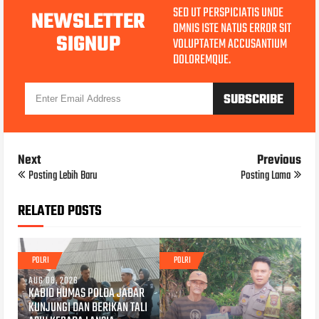
SED UT PERSPICIATIS UNDE
NEWSLETTER
OMNIS ISTE NATUS ERROR SIT
SIGNUP
VOLUPTATEM ACCUSANTIUM
DOLOREMQUE.
Next
Previous
Posting Lebih Baru
Posting Lama
RELATED POSTS
POLRI
POLRI
AUG 08, 2026
KABID HUMAS POLDA JABAR
KUNJUNGI DAN BERIKAN TALI