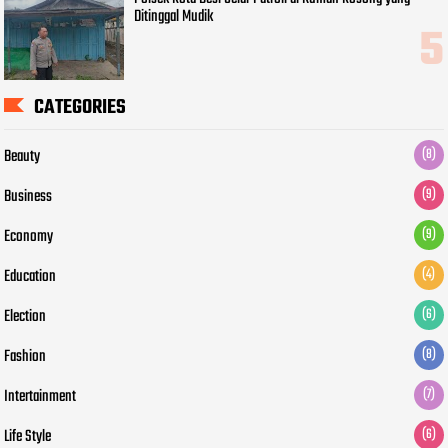
Ditinggal Mudik
CATEGORIES
Beauty
(8)
Business
(9)
Economy
(9)
Education
(4)
Election
(6)
Fashion
(8)
Intertainment
(7)
Life Style
(6)