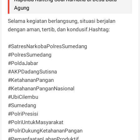
Agung
Selama kegiatan berlangsung, situasi berjalan
dengan aman, tertib, dan kondusif.Hashtag:
#SatresNarkobaPolresSumedang
#PolresSumedang
#PoldaJabar
#AKPDadangSutisna
#KetahananPangan
#KetahananPanganNasional
#UbiCilembu
#Sumedang
#PolriPresisi
#PolriUntukMasyarakat
#PolriDukungKetahananPangan
#PemanfaatanLahanProduktif