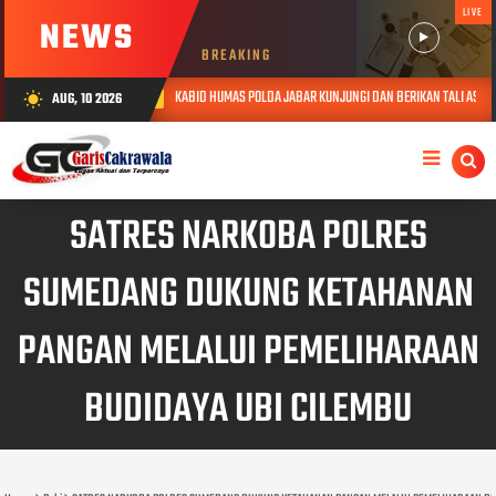
LIVE
NEWS
BREAKING
KABID HUMAS POLDA JABAR KUNJUNGI DAN BERIKAN TALI ASIH KEPADA LANSIA 
AUG, 10 2026
wb_sunny
AUG 08, 2026
SATRES NARKOBA POLRES
SUMEDANG DUKUNG KETAHANAN
PANGAN MELALUI PEMELIHARAAN
BUDIDAYA UBI CILEMBU