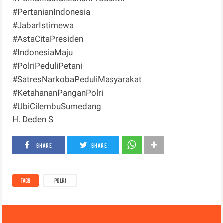
#PertanianIndonesia
#JabarIstimewa
#AstaCitaPresiden
#IndonesiaMaju
#PolriPeduliPetani
#SatresNarkobaPeduliMasyarakat
#KetahananPanganPolri
#UbiCilembuSumedang
H. Deden S
SHARE
SHARE
TAGS
POLRI