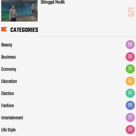
Ditinggal Mudik
CATEGORIES
Beauty
(8)
Business
(9)
Economy
(9)
Education
(4)
Election
(6)
Fashion
(8)
Intertainment
(7)
Life Style
(6)