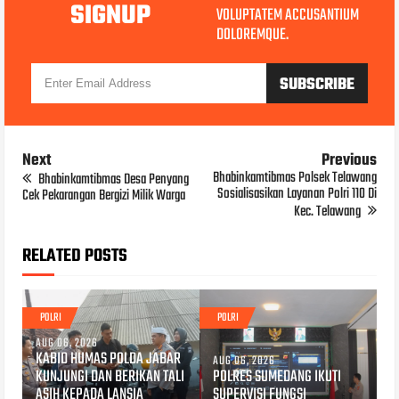
SIGNUP
VOLUPTATEM ACCUSANTIUM
DOLOREMQUE.
Next
Previous
Bhabinkamtibmas Polsek Telawang
Bhabinkamtibmas Desa Penyang
Sosialisasikan Layanan Polri 110 Di
Cek Pekarangan Bergizi Milik Warga
Kec. Telawang
RELATED POSTS
POLRI
POLRI
AUG 06, 2026
KABID HUMAS POLDA JABAR
AUG 06, 2026
KUNJUNGI DAN BERIKAN TALI
POLRES SUMEDANG IKUTI
ASIH KEPADA LANSIA
SUPERVISI FUNGSI