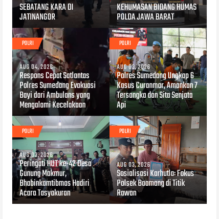
SEBATANG KARA DI
KEHUMASAN BIDANG HUMAS
JATINANGOR
POLDA JAWA BARAT
POLRI
POLRI
AUG 04, 2026
AUG 03, 2026
Respons Cepat Satlantas
Polres Sumedang Ungkap 6
Polres Sumedang Evakuasi
Kasus Curanmor, Amankan 7
Bayi dari Ambulans yang
Tersangka dan Sita Senjata
Mengalami Kecelakaan
Api
POLRI
POLRI
AUG 03, 2026
Peringati HUT ke-42 Desa
AUG 03, 2026
Gunung Makmur,
Sosialisasi Karhutla: Fokus
Bhabinkamtibmas Hadiri
Polsek Baamang di Titik
Acara Tasyakuran
Rawan