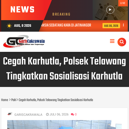
LIVE
NEWS
BREAKING
 TALI ASIH KEPADA LANSIA SEBATANG KARA DI JATINANGOR
POLRES SUMED
AUG, 8 2026
wb_sunny
AUG 06, 2026
Cegah Karhutla, Polsek Telawang
Tingkatkan Sosialisasi Karhutla
Home
Polri
Cegah Karhutla, Polsek Telawang Tingkatkan Sosialisasi Karhutla
JULI 06, 2026
0
GARISCAKRAWALA