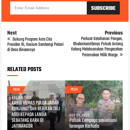
Next
Previous
Perkuat Ketahanan Pangan,
Dukung Program Asta Cita
Bhabinkamtibmas Polsek Antang
Presiden RI, Kasium Sambangi Petani
Kalang Melaksanakan Pengecekan
di Desa Binaannya
Perernakan Milik Warga
RELATED POSTS
POLRI
POLRI
AUG 08, 2026
KABID HUMAS POLDA JABAR
KUNJUNGI DAN BERIKAN TALI
ASIH KEPADA LANSIA
AUG 08, 2026
SEBATANG KARA DI
Polsek Cempaga sosialisasi
JATINANGOR
larangan Karhutla