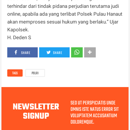
terhindar dari tindak pidana perjudian terutama judi
online, apabila ada yang terlibat Polsek Pulau Hanaut
akan memproses sesuai hukum yang berlaku.” Ujar
Kapolsek.
H. Deden S
SHARE
SHARE
TAGS
POLRI
SED UT PERSPICIATIS UNDE
NEWSLETTER
OMNIS ISTE NATUS ERROR SIT
SIGNUP
VOLUPTATEM ACCUSANTIUM
DOLOREMQUE.