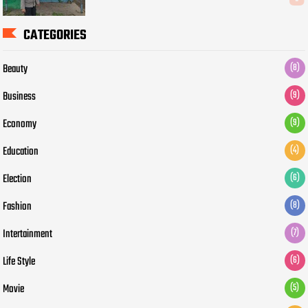
CATEGORIES
Beauty
(8)
Business
(9)
Economy
(9)
Education
(4)
Election
(6)
Fashion
(8)
Intertainment
(7)
Life Style
(6)
Movie
(5)