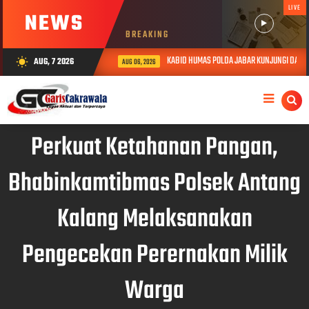
LIVE
NEWS
BREAKING
KABID HUMAS POLDA JABAR KUNJUNGI DAN BER
AUG, 7 2026
wb_sunny
AUG 06, 2026
Perkuat Ketahanan Pangan,
Bhabinkamtibmas Polsek Antang
Kalang Melaksanakan
Pengecekan Perernakan Milik
Warga