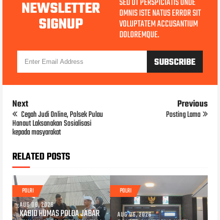
SED UT PERSPICIATIS UNDE
NEWSLETTER
OMNIS ISTE NATUS ERROR SIT
SIGNUP
VOLUPTATEM ACCUSANTIUM
DOLOREMQUE.
Next
Previous
Cegah Judi Online, Polsek Pulau
Posting Lama
Hanaut Laksanakan Sosialisasi
kepada masyarakat
RELATED POSTS
POLRI
POLRI
AUG 06, 2026
KABID HUMAS POLDA JABAR
AUG 06, 2026