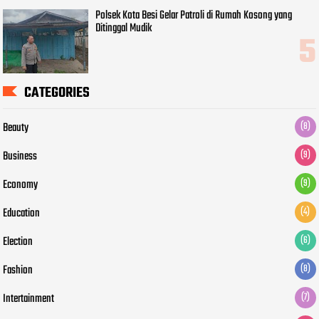
Polsek Kota Besi Gelar Patroli di Rumah Kosong yang
Ditinggal Mudik
CATEGORIES
Beauty
(8)
Business
(9)
Economy
(9)
Education
(4)
Election
(6)
Fashion
(8)
Intertainment
(7)