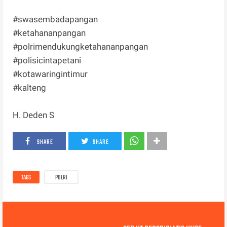
#swasembadapangan
#ketahananpangan
#polrimendukungketahananpangan
#polisicintapetani
#kotawaringintimur
#kalteng
H. Deden S
SHARE
SHARE
TAGS
POLRI