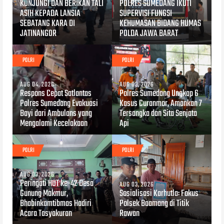
KUNJUNGI DAN BERIKAN TALI
POLRES SUMEDANG IKUTI
ASIH KEPADA LANSIA
SUPERVISI FUNGSI
SEBATANG KARA DI
KEHUMASAN BIDANG HUMAS
JATINANGOR
POLDA JAWA BARAT
POLRI
POLRI
AUG 04, 2026
AUG 03, 2026
Respons Cepat Satlantas
Polres Sumedang Ungkap 6
Polres Sumedang Evakuasi
Kasus Curanmor, Amankan 7
Bayi dari Ambulans yang
Tersangka dan Sita Senjata
Mengalami Kecelakaan
Api
POLRI
POLRI
AUG 03, 2026
Peringati HUT ke-42 Desa
AUG 03, 2026
Gunung Makmur,
Sosialisasi Karhutla: Fokus
Bhabinkamtibmas Hadiri
Polsek Baamang di Titik
Acara Tasyakuran
Rawan